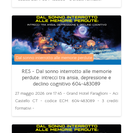
Categoria di corsi
Dal sonno interrotto alle memorie perdute
RES - Dal sonno interrotto alle memorie
perdute: intrecci tra ansia, depressione e
declino cognitivo 604-483089
27 maggio 2026 ore 17:45 - Grand Hotel Faraglioni - Aci
Castello CT - codice ECM: 604-483089 - 3 crediti
formativi -