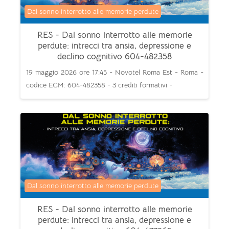
Categoria di corsi
Dal sonno interrotto alle memorie perdute
RES - Dal sonno interrotto alle memorie
perdute: intrecci tra ansia, depressione e
declino cognitivo 604-482358
19 maggio 2026 ore 17:45 - Novotel Roma Est - Roma -
codice ECM: 604-482358 - 3 crediti formativi -
Categoria di corsi
Dal sonno interrotto alle memorie perdute
RES - Dal sonno interrotto alle memorie
perdute: intrecci tra ansia, depressione e