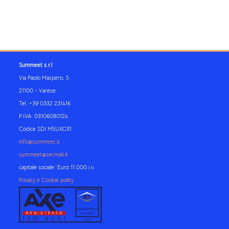
Blocchi
Blocchi
Blocchi
Blocchi
Summeet s.r.l
Via Paolo Maspero, 5
21100 - Varese
Tel. +39 0332 231416
P.IVA: 03106080124
Codice SDI M5UXCR1
info@summeet.it
summeet@secmail.it
capitale sociale: Euro 11.000 i.v.
Privacy e Cookie policy