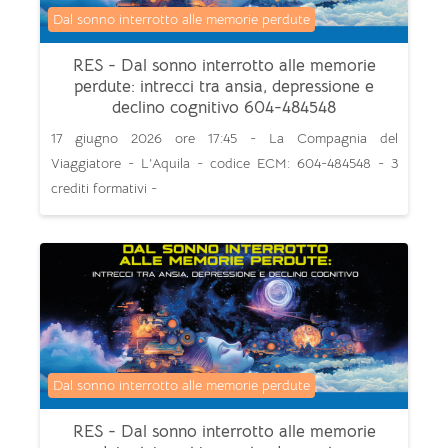
Categoria di corsi
Dal sonno interrotto alle memorie perdute
RES - Dal sonno interrotto alle memorie
perdute: intrecci tra ansia, depressione e
declino cognitivo 604-484548
17 giugno 2026 ore 17:45 - La Compagnia del
Viaggiatore - L’Aquila - codice ECM: 604-484548 - 3
crediti formativi -
Categoria di corsi
Dal sonno interrotto alle memorie perdute
RES - Dal sonno interrotto alle memorie