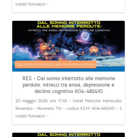
crediti formativi -
Categoria di corsi
Dal sonno interrotto alle memorie perdute
RES - Dal sonno interrotto alle memorie
perdute: intrecci tra ansia, depressione e
declino cognitivo 604-482410
20 maggio 2026 ore 17:45 - Hotel Mercure Nerocubo
Rovereto - Rovereto TN - codice ECM: 604-482410 - 3
crediti formativi -