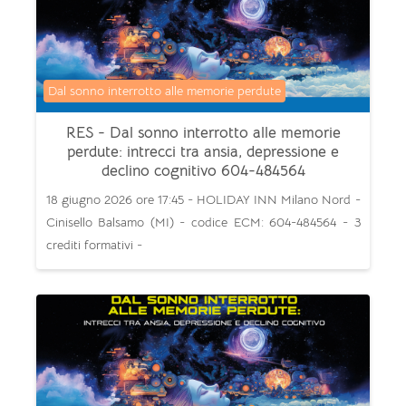
Categoria di corsi
Dal sonno interrotto alle memorie perdute
RES - Dal sonno interrotto alle memorie
perdute: intrecci tra ansia, depressione e
declino cognitivo 604-484564
18 giugno 2026 ore 17:45 - HOLIDAY INN Milano Nord -
Cinisello Balsamo (MI) - codice ECM: 604-484564 - 3
crediti formativi -