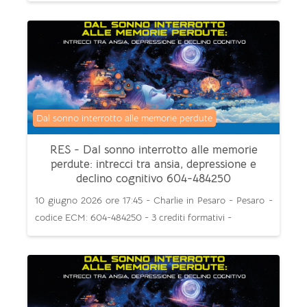
Categoria di corsi
Dal sonno interrotto alle memorie perdute
RES - Dal sonno interrotto alle memorie
perdute: intrecci tra ansia, depressione e
declino cognitivo 604-484250
10 giugno 2026 ore 17:45 - Charlie in Pesaro - Pesaro -
codice ECM: 604-484250 - 3 crediti formativi -