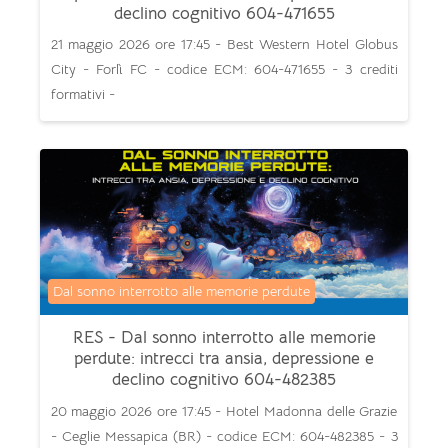
declino cognitivo 604-471655
21 maggio 2026 ore 17:45 - Best Western Hotel Globus
City - Forlì FC - codice ECM: 604-471655 - 3 crediti
formativi -
Categoria di corsi
Dal sonno interrotto alle memorie perdute
RES - Dal sonno interrotto alle memorie
perdute: intrecci tra ansia, depressione e
declino cognitivo 604-482385
20 maggio 2026 ore 17:45 - Hotel Madonna delle Grazie
- Ceglie Messapica (BR) - codice ECM: 604-482385 - 3