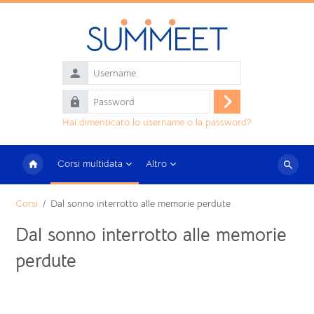
Vai al contenuto principale
Username
Password
Login
Hai dimenticato lo username o la password?
Corsi multidata
Altro
Cerca
corsi
Corsi
Dal sonno interrotto alle memorie perdute
Dal sonno interrotto alle memorie
perdute