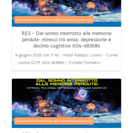
Categoria di corsi
Dal sonno interrotto alle memorie perdute
RES - Dal sonno interrotto alle memorie
perdute: intrecci tra ansia, depressione e
declino cognitivo 604-483684
9 giugno 2026 ore 17:45 - Hotel Palazzo Lovera - Cuneo
- codice ECM: 604-483684 - 3 crediti formativi -
Categoria di corsi
Dal sonno interrotto alle memorie perdute