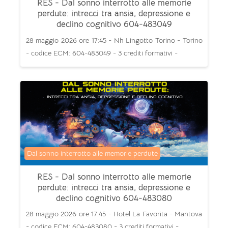
RES - Dal sonno interrotto alle memorie
perdute: intrecci tra ansia, depressione e
declino cognitivo 604-483049
28 maggio 2026 ore 17:45 - Nh Lingotto Torino - Torino
- codice ECM: 604-483049 - 3 crediti formativi -
Categoria di corsi
Dal sonno interrotto alle memorie perdute
RES - Dal sonno interrotto alle memorie
perdute: intrecci tra ansia, depressione e
declino cognitivo 604-483080
28 maggio 2026 ore 17:45 - Hotel La Favorita - Mantova
- codice ECM: 604-483080 - 3 crediti formativi -