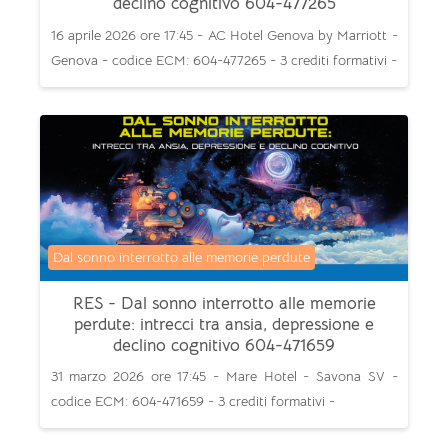
declino cognitivo 604-477265
16 aprile 2026 ore 17:45 - AC Hotel Genova by Marriott -
Genova - codice ECM: 604-477265 - 3 crediti formativi -
Categoria di corsi
Dal sonno interrotto alle memorie perdute
RES - Dal sonno interrotto alle memorie
perdute: intrecci tra ansia, depressione e
declino cognitivo 604-471659
31 marzo 2026 ore 17:45 - Mare Hotel - Savona SV -
codice ECM: 604-471659 - 3 crediti formativi -