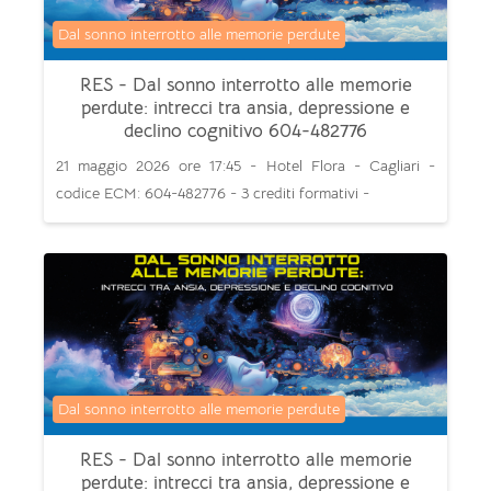
Categoria di corsi
Dal sonno interrotto alle memorie perdute
RES - Dal sonno interrotto alle memorie
perdute: intrecci tra ansia, depressione e
declino cognitivo 604-482776
21 maggio 2026 ore 17:45 - Hotel Flora - Cagliari -
codice ECM: 604-482776 - 3 crediti formativi -
Categoria di corsi
Dal sonno interrotto alle memorie perdute
RES - Dal sonno interrotto alle memorie
perdute: intrecci tra ansia, depressione e