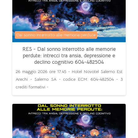
Categoria di corsi
Dal sonno interrotto alle memorie perdute
RES - Dal sonno interrotto alle memorie
perdute: intrecci tra ansia, depressione e
declino cognitivo 604-482504
26 maggio 2026 ore 17:45 - Hotel Novotel Salerno Est
Arechi - Salerno SA - codice ECM: 604-482504 - 3
crediti formativi -