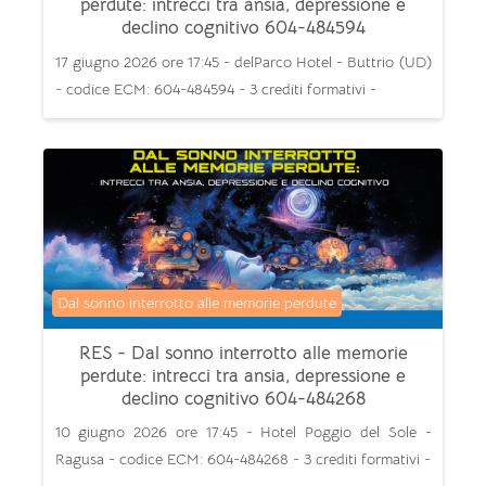
perdute: intrecci tra ansia, depressione e
declino cognitivo 604-484594
17 giugno 2026 ore 17:45 - delParco Hotel - Buttrio (UD)
- codice ECM: 604-484594 - 3 crediti formativi -
Categoria di corsi
Dal sonno interrotto alle memorie perdute
RES - Dal sonno interrotto alle memorie
perdute: intrecci tra ansia, depressione e
declino cognitivo 604-484268
10 giugno 2026 ore 17:45 - Hotel Poggio del Sole -
Ragusa - codice ECM: 604-484268 - 3 crediti formativi -