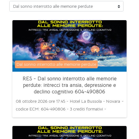
Categorie di corso
Categoria di corsi
Dal sonno interrotto alle memorie perdute
RES - Dal sonno interrotto alle memorie
perdute: intrecci tra ansia, depressione e
declino cognitivo 604-490806
08 ottobre 2026 ore 17:45 - Hotel La Bussola - Novara -
codice ECM: 604-490806 - 3 crediti formativi -