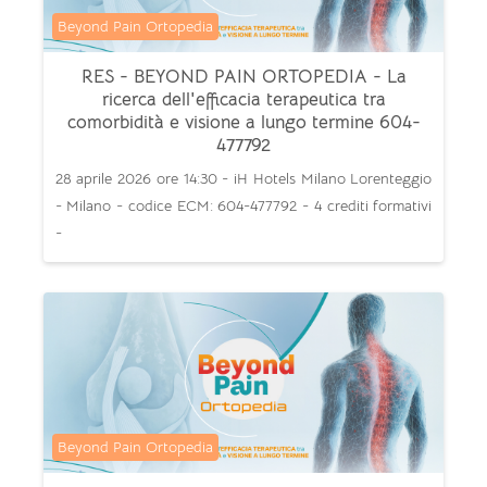
Categoria di corsi
Beyond Pain Ortopedia
RES - BEYOND PAIN ORTOPEDIA - La
ricerca dell'efficacia terapeutica tra
comorbidità e visione a lungo termine 604-
477792
28 aprile 2026 ore 14:30 - iH Hotels Milano Lorenteggio
- Milano - codice ECM: 604-477792 - 4 crediti formativi
-
Categoria di corsi
Beyond Pain Ortopedia