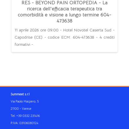
RES - BEYOND PAIN ORTOPEDIA - La
ricerca dell'efficacia terapeutica tra
comorbidità e visione a lungo termine 604-
473638
11 aprile 2026 ore 09:00 - Hotel Novotel Caserta Sud -
Capodrise (CE) - codice ECM: 604-473638 - 4 crediti
formativi -
Blocchi
Blocchi
Blocchi
Blocchi
Summeet s.r.l
Via Paolo Maspero, 5
21100 - Varese
Tel. +39 0332 231416
P.IVA: 03106080124