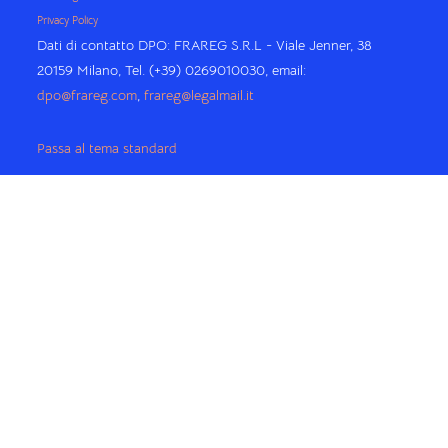
Privacy Policy
Dati di contatto DPO: FRAREG S.R.L - Viale Jenner, 38
20159 Milano, Tel. (+39) 0269010030, email:
dpo@frareg.com
,
frareg@legalmail.it
Passa al tema standard