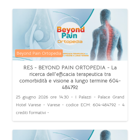
Categoria di corsi
Beyond Pain Ortopedia
RES - BEYOND PAIN ORTOPEDIA - La
ricerca dell'efficacia terapeutica tra
comorbidità e visione a lungo termine 604-
484792
25 giugno 2026 ore 14:30 - I Palazzi - Palace Grand
Hotel Varese - Varese - codice ECM: 604-484792 - 4
crediti formativi -