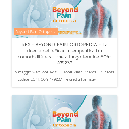
Categoria di corsi
Beyond Pain Ortopedia
RES - BEYOND PAIN ORTOPEDIA - La
ricerca dell'efficacia terapeutica tra
comorbidità e visione a lungo termine 604-
479237
6 maggio 2026 ore 14:30 - Hotel Viest Vicenza - Vicenza
- codice ECM: 604-479237 - 4 crediti formativi -