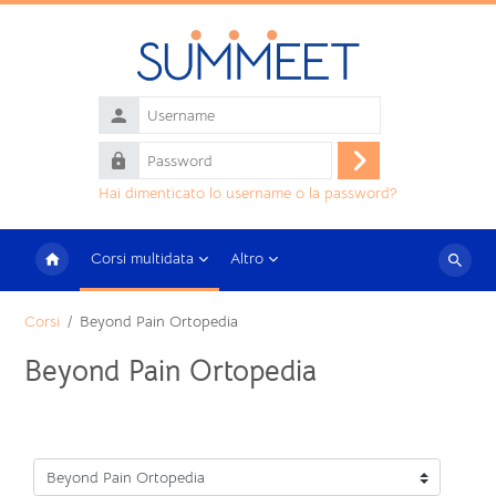
Vai al contenuto principale
Username
Password
Login
Hai dimenticato lo username o la password?
Corsi multidata
Altro
Cerca
corsi
Corsi
Beyond Pain Ortopedia
Beyond Pain Ortopedia
Categorie di corso