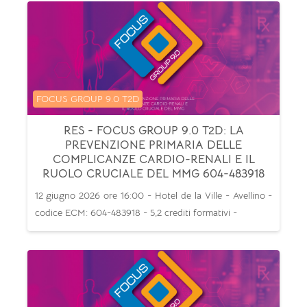
Categoria di corsi
FOCUS GROUP 9.0 T2D
RES - FOCUS GROUP 9.0 T2D: LA
PREVENZIONE PRIMARIA DELLE
COMPLICANZE CARDIO-RENALI E IL
RUOLO CRUCIALE DEL MMG 604-483918
12 giugno 2026 ore 16:00 - Hotel de la Ville - Avellino -
codice ECM: 604-483918 - 5,2 crediti formativi -