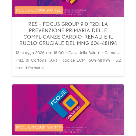
Categoria di corsi
FOCUS GROUP 9.0 T2D
RES - FOCUS GROUP 9.0 T2D: LA
PREVENZIONE PRIMARIA DELLE
COMPLICANZE CARDIO-RENALI E IL
RUOLO CRUCIALE DEL MMG 604-481194
12 maggio 2026 ore 18:00 - Casa della Salute - Camucia
Fraz. di Cortona (AR) - codice ECM: 604-481194 - 5,2
crediti formativi -
Categoria di corsi
FOCUS GROUP 9.0 T2D