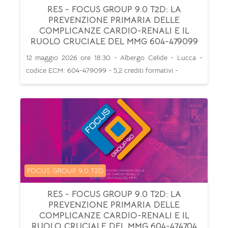
RES - FOCUS GROUP 9.0 T2D: LA
PREVENZIONE PRIMARIA DELLE
COMPLICANZE CARDIO-RENALI E IL
RUOLO CRUCIALE DEL MMG 604-479099
12 maggio 2026 ore 18:30 - Albergo Celide - Lucca -
codice ECM: 604-479099 - 5,2 crediti formativi -
Categoria di corsi
FOCUS GROUP 9.0 T2D
RES - FOCUS GROUP 9.0 T2D: LA
PREVENZIONE PRIMARIA DELLE
COMPLICANZE CARDIO-RENALI E IL
RUOLO CRUCIALE DEL MMG 604-474704