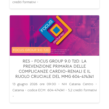
crediti formativi -
Categoria di corsi
FOCUS GROUP 9.0 T2D
RES - FOCUS GROUP 9.0 T2D: LA
PREVENZIONE PRIMARIA DELLE
COMPLICANZE CARDIO-RENALI E IL
RUOLO CRUCIALE DEL MMG 604-474341
13 giugno 2026 ore 09:00 - NH Catania Centro -
Catania - codice ECM: 604-474341 - 5,2 crediti formativi
-