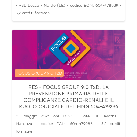
- ASL Lecce - Nardò (LE) - codice ECM: 604-478939 -
5,2 crediti formativi -
Categoria di corsi
FOCUS GROUP 9.0 T2D
RES - FOCUS GROUP 9.0 T2D: LA
PREVENZIONE PRIMARIA DELLE
COMPLICANZE CARDIO-RENALI E IL
RUOLO CRUCIALE DEL MMG 604-479286
05 maggio 2026 ore 17:30 - Hotel La Favorita -
Mantova - codice ECM: 604-479286 - 5,2 crediti
formativi -