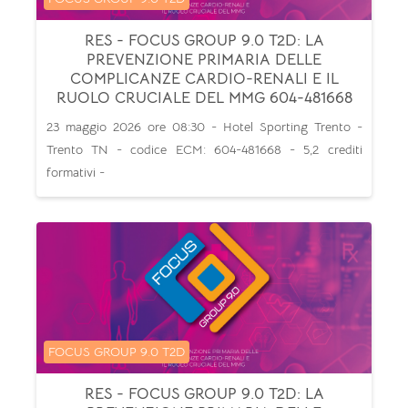
RES - FOCUS GROUP 9.0 T2D: LA
PREVENZIONE PRIMARIA DELLE
COMPLICANZE CARDIO-RENALI E IL
RUOLO CRUCIALE DEL MMG 604-481668
23 maggio 2026 ore 08:30 - Hotel Sporting Trento -
Trento TN - codice ECM: 604-481668 - 5,2 crediti
formativi -
Categoria di corsi
FOCUS GROUP 9.0 T2D
RES - FOCUS GROUP 9.0 T2D: LA