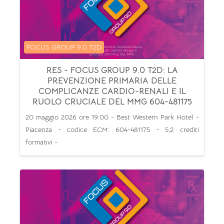
Categoria di corsi
FOCUS GROUP 9.0 T2D
RES - FOCUS GROUP 9.0 T2D: LA
PREVENZIONE PRIMARIA DELLE
COMPLICANZE CARDIO-RENALI E IL
RUOLO CRUCIALE DEL MMG 604-481175
20 maggio 2026 ore 19:00 - Best Western Park Hotel -
Piacenza - codice ECM: 604-481175 - 5,2 crediti
formativi -