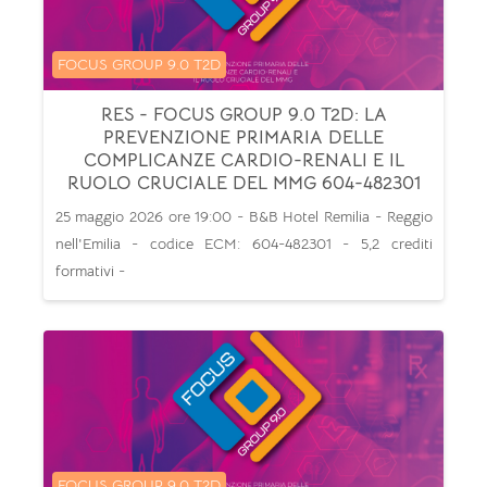
Categoria di corsi
FOCUS GROUP 9.0 T2D
RES - FOCUS GROUP 9.0 T2D: LA
PREVENZIONE PRIMARIA DELLE
COMPLICANZE CARDIO-RENALI E IL
RUOLO CRUCIALE DEL MMG 604-482301
25 maggio 2026 ore 19:00 - B&B Hotel Remilia - Reggio
nell'Emilia - codice ECM: 604-482301 - 5,2 crediti
formativi -
Categoria di corsi
FOCUS GROUP 9.0 T2D