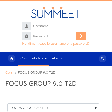
Vai al contenuto principale
Username
Password
Login
Hai dimenticato lo username o la password?
Corsi multidata
Altro
Cerca
corsi
Corsi
FOCUS GROUP 9.0 T2D
FOCUS GROUP 9.0 T2D
Categorie di corso