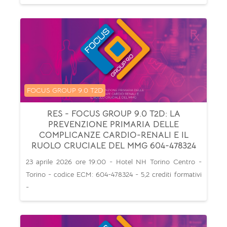
Categoria di corsi
FOCUS GROUP 9.0 T2D
RES - FOCUS GROUP 9.0 T2D: LA
PREVENZIONE PRIMARIA DELLE
COMPLICANZE CARDIO-RENALI E IL
RUOLO CRUCIALE DEL MMG 604-478324
23 aprile 2026 ore 19:00 - Hotel NH Torino Centro -
Torino - codice ECM: 604-478324 - 5,2 crediti formativi
-