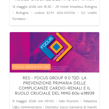
12 maggio 2026 ore 18:30 - JR Hotel Amadeus Bologna
- Bologna - codice ECM: 604-474704 - 5,2 crediti
formativi -
Categoria di corsi
FOCUS GROUP 9.0 T2D
RES - FOCUS GROUP 9.0 T2D: LA
PREVENZIONE PRIMARIA DELLE
COMPLICANZE CARDIO-RENALI E IL
RUOLO CRUCIALE DEL MMG 604-478939
9 maggio 2026 ore 09:00 - Sala Riunioni - Palazzina
Uffici Amministrativi - Distretto Socio-Sanitario di Nardò