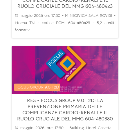
COMPLICANZE CARDIO-RENALI E IL
RUOLO CRUCIALE DEL MMG 604-480423
15 maggio 2026 ore 17:30 - MINICIVICA SALA ROVISI -
Moena TN - codice ECM: 604-480423 - 5,2 crediti
formativi -
Categoria di corsi
FOCUS GROUP 9.0 T2D
RES - FOCUS GROUP 9.0 T2D: LA
PREVENZIONE PRIMARIA DELLE
COMPLICANZE CARDIO-RENALI E IL
RUOLO CRUCIALE DEL MMG 604-480380
14 maggio 2026 ore 17:30 - Building Hotel Caserta -