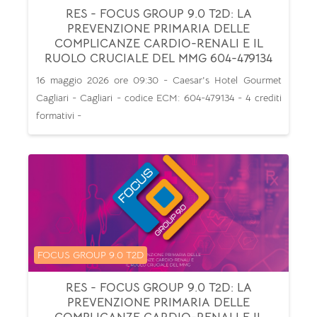
RES - FOCUS GROUP 9.0 T2D: LA
PREVENZIONE PRIMARIA DELLE
COMPLICANZE CARDIO-RENALI E IL
RUOLO CRUCIALE DEL MMG 604-479134
16 maggio 2026 ore 09:30 - Caesar's Hotel Gourmet
Cagliari - Cagliari - codice ECM: 604-479134 - 4 crediti
formativi -
Categoria di corsi
FOCUS GROUP 9.0 T2D
RES - FOCUS GROUP 9.0 T2D: LA
PREVENZIONE PRIMARIA DELLE