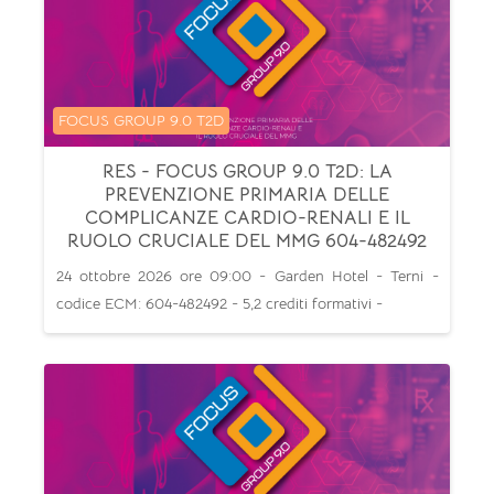
Categoria di corsi
FOCUS GROUP 9.0 T2D
RES - FOCUS GROUP 9.0 T2D: LA
PREVENZIONE PRIMARIA DELLE
COMPLICANZE CARDIO-RENALI E IL
RUOLO CRUCIALE DEL MMG 604-482492
24 ottobre 2026 ore 09:00 - Garden Hotel - Terni -
codice ECM: 604-482492 - 5,2 crediti formativi -