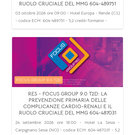
RUOLO CRUCIALE DEL MMG 604-489751
03 ottobre 2026 ore 09:00 - Hotel Europa - Rende (CS)
- codice ECM: 604-489751 - 5,2 crediti formativi -
Categoria di corsi
FOCUS GROUP 9.0 T2D
RES - FOCUS GROUP 9.0 T2D: LA
PREVENZIONE PRIMARIA DELLE
COMPLICANZE CARDIO-RENALI E IL
RUOLO CRUCIALE DEL MMG 604-487031
24 settembre 2026 ore 18:00 - Hotel La Sesia -
Carpignano Sesia (NO) - codice ECM: 604-487031 - 5,2