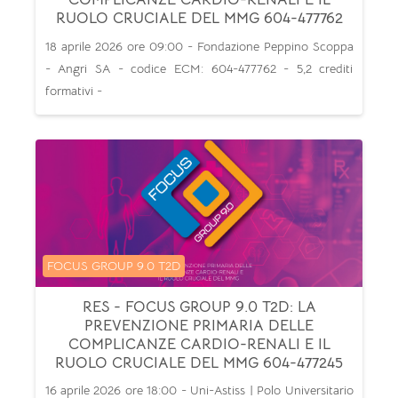
RUOLO CRUCIALE DEL MMG 604-477762
18 aprile 2026 ore 09:00 - Fondazione Peppino Scoppa
- Angri SA - codice ECM: 604-477762 - 5,2 crediti
formativi -
Categoria di corsi
FOCUS GROUP 9.0 T2D
RES - FOCUS GROUP 9.0 T2D: LA
PREVENZIONE PRIMARIA DELLE
COMPLICANZE CARDIO-RENALI E IL
RUOLO CRUCIALE DEL MMG 604-477245
16 aprile 2026 ore 18:00 - Uni-Astiss | Polo Universitario