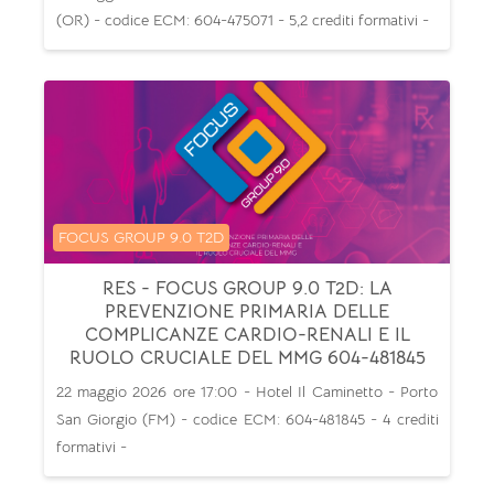
(OR) - codice ECM: 604-475071 - 5,2 crediti formativi -
Categoria di corsi
FOCUS GROUP 9.0 T2D
RES - FOCUS GROUP 9.0 T2D: LA
PREVENZIONE PRIMARIA DELLE
COMPLICANZE CARDIO-RENALI E IL
RUOLO CRUCIALE DEL MMG 604-481845
22 maggio 2026 ore 17:00 - Hotel Il Caminetto - Porto
San Giorgio (FM) - codice ECM: 604-481845 - 4 crediti
formativi -