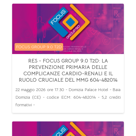
Categoria di corsi
FOCUS GROUP 9.0 T2D
RES - FOCUS GROUP 9.0 T2D: LA
PREVENZIONE PRIMARIA DELLE
COMPLICANZE CARDIO-RENALI E IL
RUOLO CRUCIALE DEL MMG 604-482014
22 maggio 2026 ore 17:30 - Domizia Palace Hotel - Baia
Domizia (CE) - codice ECM: 604-482014 - 5,2 crediti
formativi -