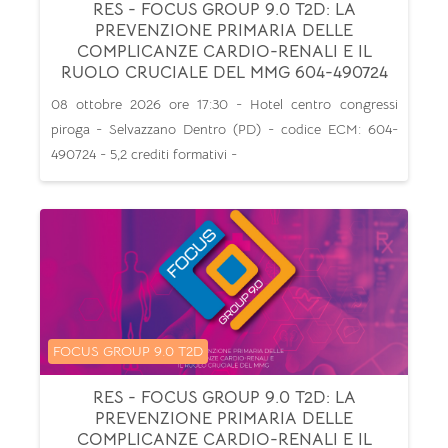
RES - FOCUS GROUP 9.0 T2D: LA
PREVENZIONE PRIMARIA DELLE
COMPLICANZE CARDIO-RENALI E IL
RUOLO CRUCIALE DEL MMG 604-490724
08 ottobre 2026 ore 17:30 - Hotel centro congressi
piroga - Selvazzano Dentro (PD) - codice ECM: 604-
490724 - 5,2 crediti formativi -
Categoria di corsi
FOCUS GROUP 9.0 T2D
RES - FOCUS GROUP 9.0 T2D: LA
PREVENZIONE PRIMARIA DELLE
COMPLICANZE CARDIO-RENALI E IL