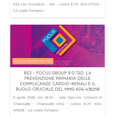
Rita Levi Montalcini - Asti - codice ECM: 604-477245 -
5,2 crediti formativi -
Categoria di corsi
FOCUS GROUP 9.0 T2D
RES - FOCUS GROUP 9.0 T2D: LA
PREVENZIONE PRIMARIA DELLE
COMPLICANZE CARDIO-RENALI E IL
RUOLO CRUCIALE DEL MMG 604-476258
9 aprile 2026 ore 18:00 - Sala Giacconi, Comune di
Chiaravalle - Chiaravalle (AN) - codice ECM: 604-
476258 - 5,2 crediti formativi -