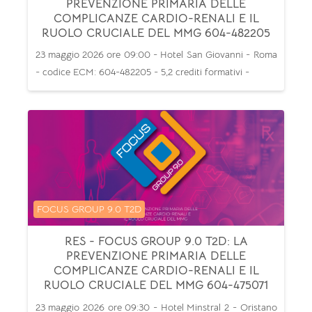
PREVENZIONE PRIMARIA DELLE
COMPLICANZE CARDIO-RENALI E IL
RUOLO CRUCIALE DEL MMG 604-482205
23 maggio 2026 ore 09:00 - Hotel San Giovanni - Roma
- codice ECM: 604-482205 - 5,2 crediti formativi -
Categoria di corsi
FOCUS GROUP 9.0 T2D
RES - FOCUS GROUP 9.0 T2D: LA
PREVENZIONE PRIMARIA DELLE
COMPLICANZE CARDIO-RENALI E IL
RUOLO CRUCIALE DEL MMG 604-475071
23 maggio 2026 ore 09:30 - Hotel Minstral 2 - Oristano