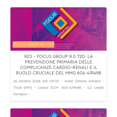
Categoria di corsi
FOCUS GROUP 9.0 T2D
RES - FOCUS GROUP 9.0 T2D: LA
PREVENZIONE PRIMARIA DELLE
COMPLICANZE CARDIO-RENALI E IL
RUOLO CRUCIALE DEL MMG 604-479498
24 ottobre 2026 ore 09:00 - Hotel Dimora Adriana -
Tivoli (RM) - codice ECM: 604-479498 - 5,2 crediti
formativi -