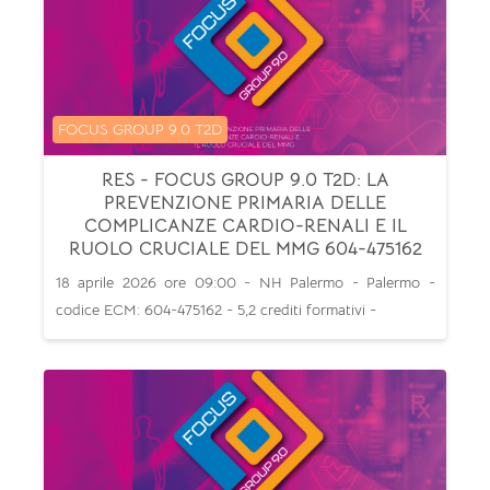
Categoria di corsi
FOCUS GROUP 9.0 T2D
RES - FOCUS GROUP 9.0 T2D: LA
PREVENZIONE PRIMARIA DELLE
COMPLICANZE CARDIO-RENALI E IL
RUOLO CRUCIALE DEL MMG 604-475162
18 aprile 2026 ore 09:00 - NH Palermo - Palermo -
codice ECM: 604-475162 - 5,2 crediti formativi -