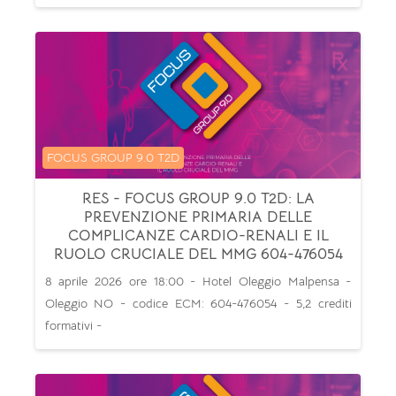
Categoria di corsi
FOCUS GROUP 9.0 T2D
RES - FOCUS GROUP 9.0 T2D: LA
PREVENZIONE PRIMARIA DELLE
COMPLICANZE CARDIO-RENALI E IL
RUOLO CRUCIALE DEL MMG 604-476054
8 aprile 2026 ore 18:00 - Hotel Oleggio Malpensa -
Oleggio NO - codice ECM: 604-476054 - 5,2 crediti
formativi -