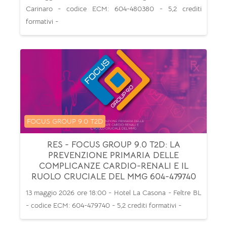
Carinaro - codice ECM: 604-480380 - 5,2 crediti
formativi -
Categoria di corsi
FOCUS GROUP 9.0 T2D
RES - FOCUS GROUP 9.0 T2D: LA
PREVENZIONE PRIMARIA DELLE
COMPLICANZE CARDIO-RENALI E IL
RUOLO CRUCIALE DEL MMG 604-479740
13 maggio 2026 ore 18:00 - Hotel La Casona - Feltre BL
- codice ECM: 604-479740 - 5,2 crediti formativi -