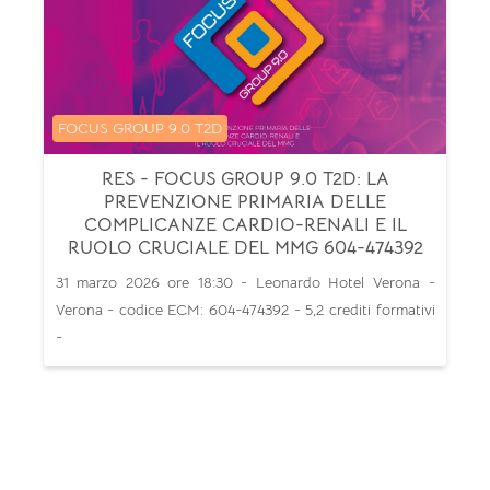
Categoria di corsi
FOCUS GROUP 9.0 T2D
RES - FOCUS GROUP 9.0 T2D: LA
PREVENZIONE PRIMARIA DELLE
COMPLICANZE CARDIO-RENALI E IL
RUOLO CRUCIALE DEL MMG 604-474392
31 marzo 2026 ore 18:30 - Leonardo Hotel Verona -
Verona - codice ECM: 604-474392 - 5,2 crediti formativi
-