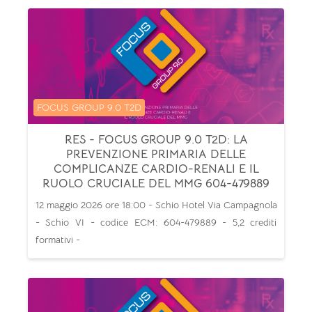
Categoria di corsi
FOCUS GROUP 9.0 T2D
RES - FOCUS GROUP 9.0 T2D: LA
PREVENZIONE PRIMARIA DELLE
COMPLICANZE CARDIO-RENALI E IL
RUOLO CRUCIALE DEL MMG 604-479889
12 maggio 2026 ore 18:00 - Schio Hotel Via Campagnola
- Schio VI - codice ECM: 604-479889 - 5,2 crediti
formativi -