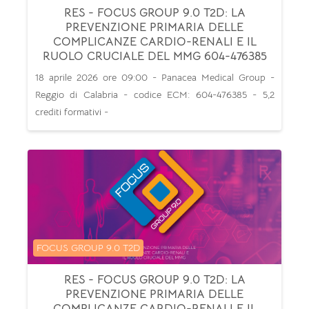
RES - FOCUS GROUP 9.0 T2D: LA
PREVENZIONE PRIMARIA DELLE
COMPLICANZE CARDIO-RENALI E IL
RUOLO CRUCIALE DEL MMG 604-476385
18 aprile 2026 ore 09:00 - Panacea Medical Group -
Reggio di Calabria - codice ECM: 604-476385 - 5,2
crediti formativi -
Categoria di corsi
FOCUS GROUP 9.0 T2D
RES - FOCUS GROUP 9.0 T2D: LA
PREVENZIONE PRIMARIA DELLE
COMPLICANZE CARDIO-RENALI E IL