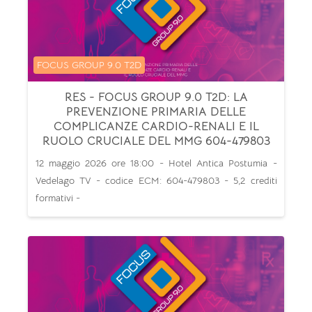
Categoria di corsi
FOCUS GROUP 9.0 T2D
RES - FOCUS GROUP 9.0 T2D: LA
PREVENZIONE PRIMARIA DELLE
COMPLICANZE CARDIO-RENALI E IL
RUOLO CRUCIALE DEL MMG 604-479803
12 maggio 2026 ore 18:00 - Hotel Antica Postumia -
Vedelago TV - codice ECM: 604-479803 - 5,2 crediti
formativi -