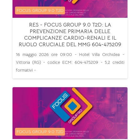
Categoria di corsi
FOCUS GROUP 9.0 T2D
RES - FOCUS GROUP 9.0 T2D: LA
PREVENZIONE PRIMARIA DELLE
COMPLICANZE CARDIO-RENALI E IL
RUOLO CRUCIALE DEL MMG 604-475209
16 maggio 2026 ore 09:00 - Hotel Villa Orchidea -
Vittoria (RG) - codice ECM: 604-475209 - 5,2 crediti
formativi -
Categoria di corsi
FOCUS GROUP 9.0 T2D