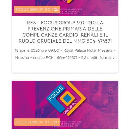
Categoria di corsi
FOCUS GROUP 9.0 T2D
RES - FOCUS GROUP 9.0 T2D: LA
PREVENZIONE PRIMARIA DELLE
COMPLICANZE CARDIO-RENALI E IL
RUOLO CRUCIALE DEL MMG 604-474571
18 aprile 2026 ore 09:00 - Royal Palace Hotel Messina -
Messina - codice ECM: 604-474571 - 5,2 crediti formativi
-
Categoria di corsi
FOCUS GROUP 9.0 T2D