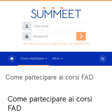
Vai al contenuto principale
Username
Password
Login
Hai dimenticato lo username o la password?
Corsi multidata
Altro
Cerca
corsi
Come partecipare ai corsi FAD
Come partecipare ai corsi
FAD